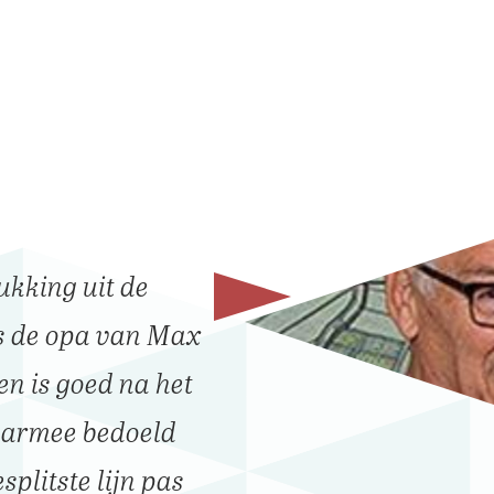
ukking uit de
s de opa van Max
sen is goed na het
waarmee bedoeld
plitste lijn pas