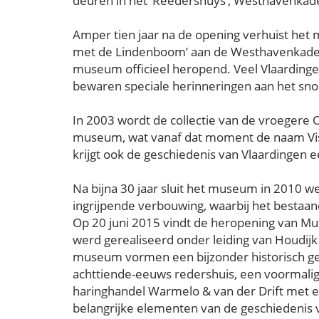
deuren in het ‘Reedershuys’, Westhavenkad
Amper tien jaar na de opening verhuist het
met de Lindenboom’ aan de Westhavenkade 5
museum officieel heropend. Veel Vlaardinge
bewaren speciale herinneringen aan het sno
In 2003 wordt de collectie van de vroegere
museum, wat vanaf dat moment de naam Visse
krijgt ook de geschiedenis van Vlaardingen 
Na bijna 30 jaar sluit het museum in 2010
ingrijpende verbouwing, waarbij het besta
Op 20 juni 2015 vindt de heropening van M
werd gerealiseerd onder leiding van Houdijk
museum vormen een bijzonder historisch ge
achttiende-eeuws redershuis, een voormali
haringhandel Warmelo & van der Drift met 
belangrijke elementen van de geschiedenis va