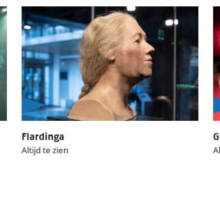
Flardinga
G
Altijd te zien
Al