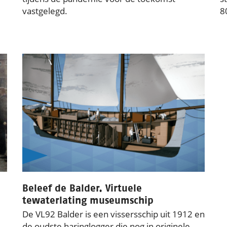
vastgelegd.
8
Beleef de Balder. Virtuele
tewaterlating museumschip
De VL92 Balder is een vissersschip uit 1912 en
de oudste haringlogger die nog in originele