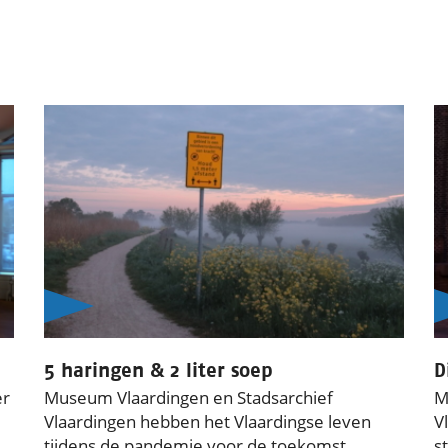
5 haringen & 2 liter soep
D
er
Museum Vlaardingen en Stadsarchief
M
Vlaardingen hebben het Vlaardingse leven
V
tijdens de pandemie voor de toekomst
s